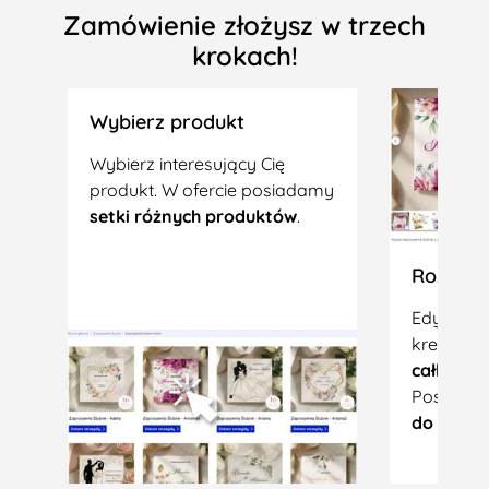
Zamówienie złożysz w trzech
krokach!
Wybierz produkt
Wybierz interesujący Cię
produkt. W ofercie posiadamy
setki różnych produktów
.
Rozpocz
Edytuj w
kreatorz
całkowic
Posiada
do wybor