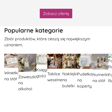
Zobacz ofertę
Popularne kategorie
Zbiór produktów, które cieszą się największym
uznaniem.
Księgi
Winietki
Tablice
Naklejki
Pudełka
Numerki
F
gości
Zawieszki
na stół
weselne
na
na
na stół
R
na
butelki
koperty
alkohol