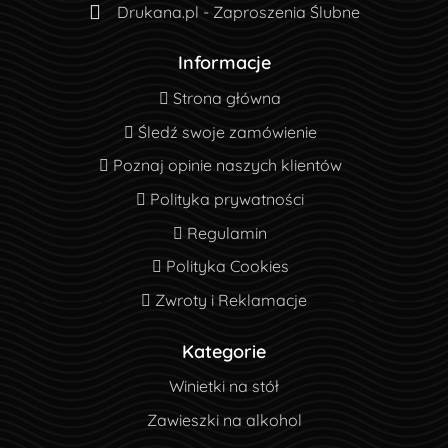
Drukana.pl - Zaproszenia Ślubne
Informacje
Strona główna
Strona główna
Śledź swoje zamówienie
Śledź swoje zamówienie
Poznaj opinie naszych klientów
Poznaj opinie naszych klientów
Polityka prywatności
Polityka prywatności
Regulamin
Regulamin
Polityka Cookies
Polityka Cookies
Zwroty i Reklamacje
Zwroty i Reklamacje
Kategorie
Winietki na stół
Zawieszki na alkohol