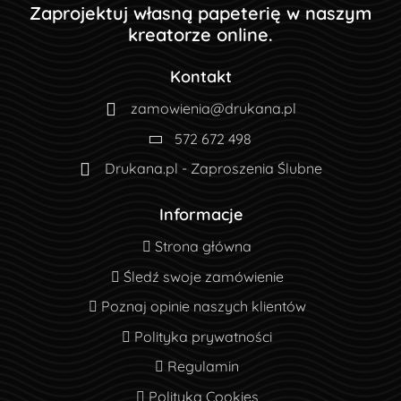
Zaprojektuj własną papeterię w naszym
kreatorze online.
Kontakt
zamowienia@drukana.pl
572 672 498
Drukana.pl - Zaproszenia Ślubne
Informacje
Strona główna
Strona główna
Śledź swoje zamówienie
Śledź swoje zamówienie
Poznaj opinie naszych klientów
Poznaj opinie naszych klientów
Polityka prywatności
Polityka prywatności
Regulamin
Regulamin
Polityka Cookies
Polityka Cookies