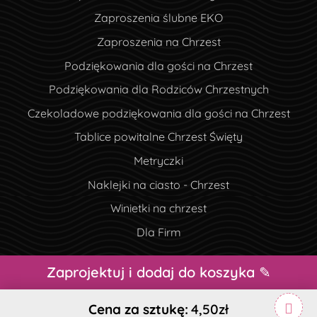
Zaproszenia ślubne EKO
Zaproszenia na Chrzest
Podziękowania dla gości na Chrzest
Podziękowania dla Rodziców Chrzestnych
Czekoladowe podziękowania dla gości na Chrzest
Tablice powitalne Chrzest Święty
Metryczki
Naklejki na ciasto - Chrzest
Winietki na chrzest
Dla Firm
Zaprojektuj i dodaj do koszyka ✎
Prawa autorskie ©2026 Drukana.pl Wszelkie prawa
zastrzeżone.
Cena za sztukę:
4,50zł