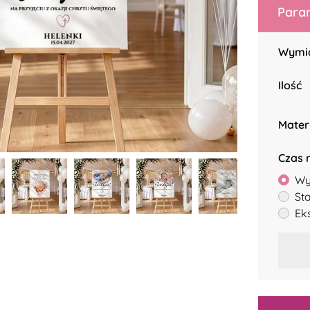
Param
Wymi
Ilość
Mater
Czas r
Wy
St
Ek