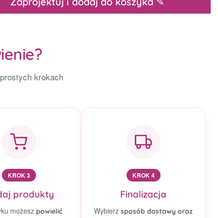
Zaprojektuj i dodaj do koszyka ✎
ienie?
 prostych krokach
KROK 3
KROK 4
aj produkty
Finalizacja
yku możesz
Wybierz
powielić
sposób dostawy oraz