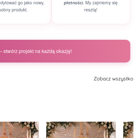
edytować go jako nowy,
. My zajmiemy się
płatności
sobny produkt.
resztą!
 stwórz projekt na każdą okazję!
Zobacz wszystko