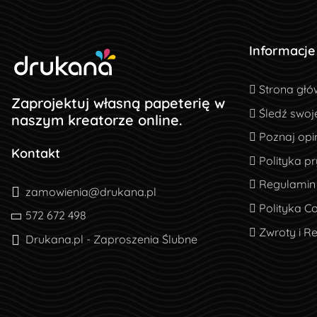
Informacje
Strona głó
Strona głó
Zaprojektuj własną papeterię w
Śledź swoj
Śledź swoj
naszym kreatorze online.
Poznaj opin
Poznaj opin
Kontakt
Polityka pr
Polityka p
Regulamin
Regulamin
zamowienia@drukana.pl
Polityka Co
Polityka C
572 672 498
Zwroty i R
Zwroty i R
Drukana.pl - Zaproszenia Ślubne