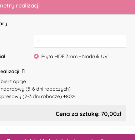
etry realizacji
ary
iał
Płyta HDF 3mm - Nadruk UV
ealizacji
bierz opcję
andardowy (5-6 dni roboczych)
spresowy (2-3 dni robocze) +80zł
Cena za sztukę:
70,00zł