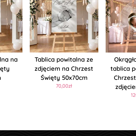
lna na
Tablica powitalna ze
Okrągł
ięty
zdjęciem na Chrzest
tablica 
m
Święty 50x70cm
Chrzest
70,00zł
zdjęci
12