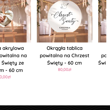
a akrylowa
Okrągła tablica
powitalna na
powitalna na Chrzest
pow
 Święty ze
Święty - 60 cm
Świę
em - 60 cm
80,00zł
0,00zł