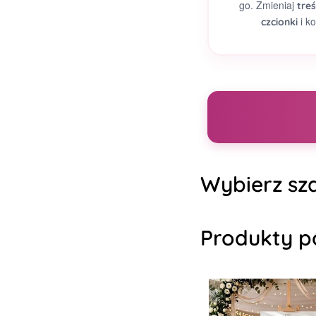
go. Zmieniaj
treś
i ko
czcionki
Wybierz sza
Produkty p