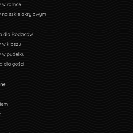
w w ramce
w na szkle akrylowym
a dla Rodziców
 w kloszu
w w pudełku
 dla gości
lne
ciem
e