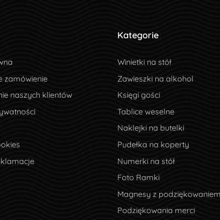
Kategorie
wna
wna
Winietki na stół
e zamówienie
e zamówienie
Zawieszki na alkohol
ie naszych klientów
ie naszych klientów
Księgi gości
ywatności
rywatności
Tablice weselne
Naklejki na butelki
okies
ookies
Pudełka na koperty
eklamacje
eklamacje
Numerki na stół
Foto Ramki
Magnesy z podziękowanie
Podziękowania merci