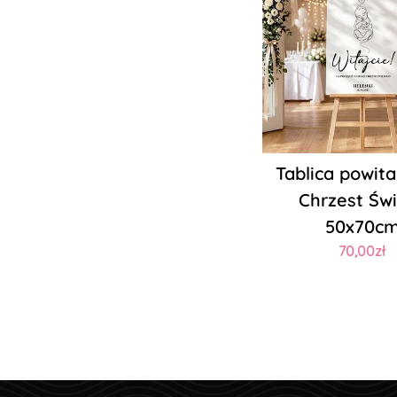
Tablica powita
Chrzest Św
50x70c
70,00zł