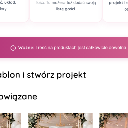
ilość. Tu możesz też dodać swoją
i 
ć, układ,
projekt
lory.
.
o
listę gości
Treść na produktach jest całkowicie dowolna –
Ważne:
blon i stwórz projekt
owiązane