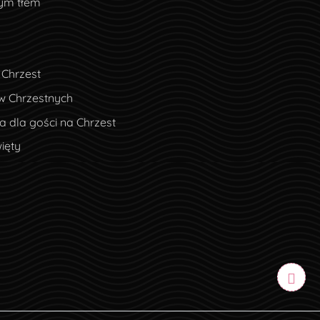
nym tłem
 Chrzest
w Chrzestnych
 dla gości na Chrzest
ięty