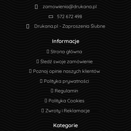
zamowienia@drukana.pl
572 672 498
Drukana.pl - Zaproszenia Ślubne
Informacje
Strona główna
Strona główna
Śledź swoje zamówienie
Śledź swoje zamówienie
Poznaj opinie naszych klientów
Poznaj opinie naszych klientów
Polityka prywatności
Polityka prywatności
Regulamin
Regulamin
Polityka Cookies
Polityka Cookies
Zwroty i Reklamacje
Zwroty i Reklamacje
Kategorie