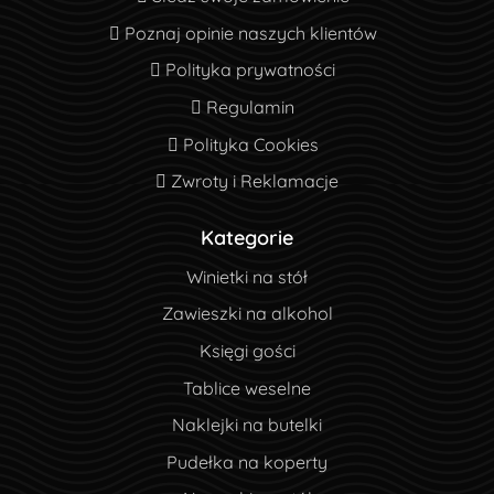
Poznaj opinie naszych klientów
Poznaj opinie naszych klientów
Polityka prywatności
Polityka prywatności
Regulamin
Regulamin
Polityka Cookies
Polityka Cookies
Zwroty i Reklamacje
Zwroty i Reklamacje
Kategorie
Winietki na stół
Zawieszki na alkohol
Księgi gości
Tablice weselne
Naklejki na butelki
Pudełka na koperty