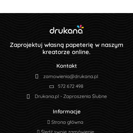
Zaprojektuj własną papeterię w naszym
kreatorze online.
Kontakt
zamowienia@drukana.pl
572 672 498
Drukana.pl - Zaproszenia Ślubne
Informacje
Strona główna
Strona główna
Śledź swoje zamówienie
Śledź swoje zamówienie