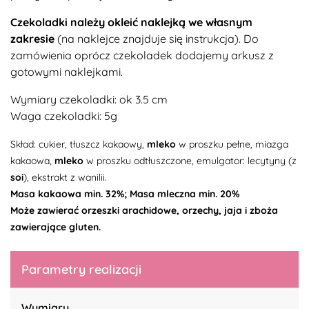
Czekoladki należy okleić naklejką we własnym
zakresie
(na naklejce znajduje się instrukcja).
Do
zamówienia oprócz czekoladek dodajemy arkusz z
gotowymi naklejkami.
Wymiary czekoladki: ok 3.5 cm
Waga czekoladki: 5g
Skład: cukier, tłuszcz kakaowy,
mleko
w proszku pełne, miazga
kakaowa,
mleko
w proszku odtłuszczone, emulgator: lecytyny (z
soi
), ekstrakt z wanilii.
Masa kakaowa min. 32%; Masa mleczna min. 20%
Może zawierać orzeszki arachidowe, orzechy, jaja i zboża
zawierające gluten.
Parametry realizacji
Wymiary