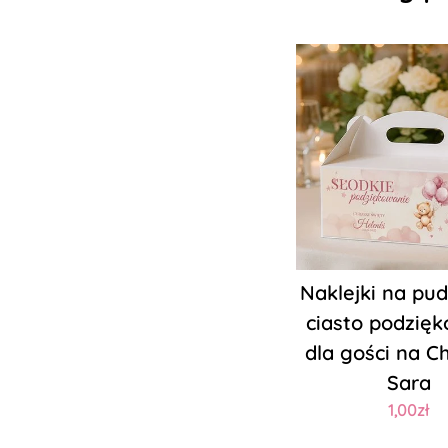
Naklejki na pu
ciasto podzię
dla gości na Ch
Sara
1,00zł