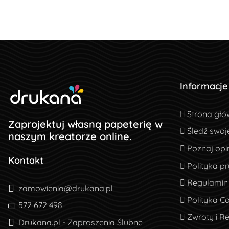
Informacje
Strona głó
Strona głó
Zaprojektuj własną papeterię w
Śledź swoj
Śledź swoj
naszym kreatorze online.
Poznaj opin
Poznaj opin
Kontakt
Polityka pr
Polityka p
Regulamin
Regulamin
zamowienia@drukana.pl
Polityka Co
Polityka C
572 672 498
Zwroty i R
Zwroty i R
Drukana.pl - Zaproszenia Ślubne