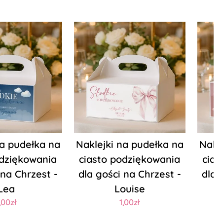
na pudełka na
Naklejki na pudełka na
Nakl
odziękowania
ciasto podziękowania
cia
 na Chrzest -
dla gości na Chrzest -
dla 
Lea
Louise
,00zł
1,00zł