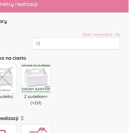
etry realizacji
ary
(Ilość minimalna: 12)
ko na ciasto
pudełka
Z pudełkiem
(+2zł)
ealizacji