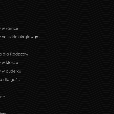
m
w w ramce
w na szkle akrylowym
a dla Rodziców
 w kloszu
w w pudełku
 dla gości
lne
ciem