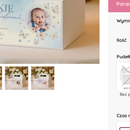
Param
Wymi
Ilość
Pudeł
Bez 
Czas r