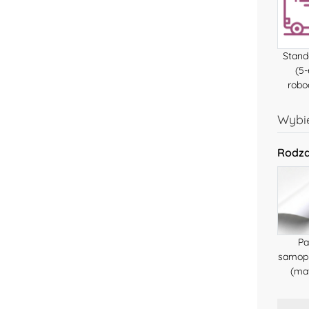
Stan
(5-
robo
Wybie
Rodza
Pa
samop
(ma