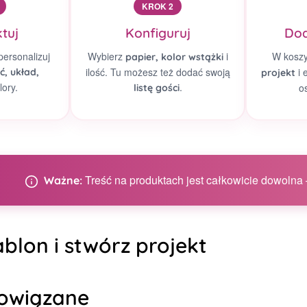
KROK 2
tuj
Konfiguruj
Dod
personalizuj
Wybierz
i
W kosz
papier, kolor wstążki
ilość. Tu możesz też dodać swoją
i 
ć, układ,
projekt
lory.
.
o
listę gości
Treść na produktach jest całkowicie dowolna –
Ważne:
blon i stwórz projekt
owiązane