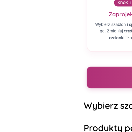
KROK 1
Zaprojek
Wybierz szablon i s
go. Zmieniaj
treś
i ko
czcionki
Wybierz sza
Produkty p