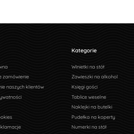
Kategorie
wna
wna
Winietki na stół
e zamówienie
e zamówienie
Zawieszki na alkohol
ie naszych klientów
ie naszych klientów
Księgi gości
ywatności
rywatności
Tablice weselne
Naklejki na butelki
okies
ookies
Pudełka na koperty
eklamacje
eklamacje
Numerki na stół