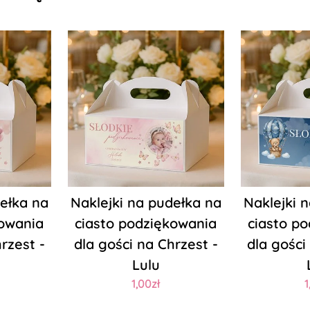
dełka na
Naklejki na pudełka na
Naklejki 
kowania
ciasto podziękowania
ciasto p
rzest -
dla gości na Chrzest -
dla gości
Lulu
1,00zł
1