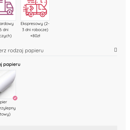
dardowy
Ekspresowy (2-
6 dni
3 dni robocze)
czych)
+80zł
rz rodzaj papieru
j papieru
pier
rzylepny
towy)