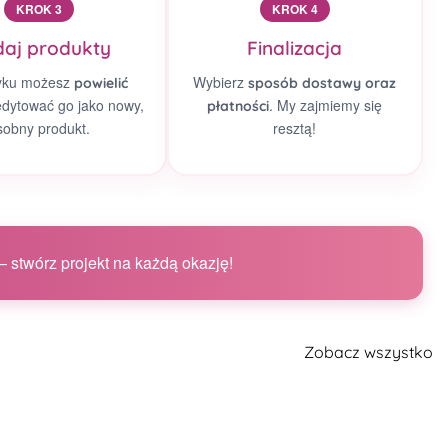
KROK 3
KROK 4
aj produkty
Finalizacja
yku możesz
Wybierz
powielić
sposób dostawy oraz
edytować go jako nowy,
. My zajmiemy się
płatności
sobny produkt.
resztą!
 stwórz projekt na każdą okazję!
Zobacz wszystko