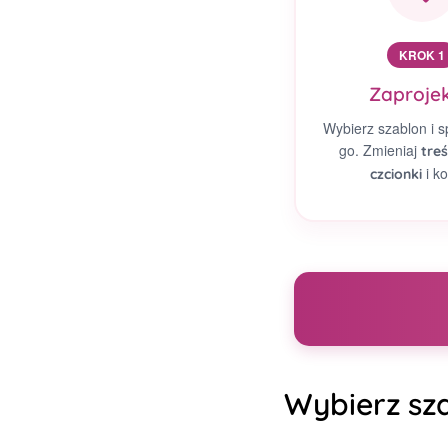
KROK 1
Zaprojek
Wybierz szablon i s
go. Zmieniaj
treś
i ko
czcionki
Wybierz sza