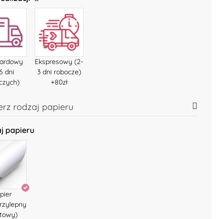
dardowy
Ekspresowy (2-
6 dni
3 dni robocze)
czych)
+80zł
rz rodzaj papieru
j papieru
pier
rzylepny
towy)