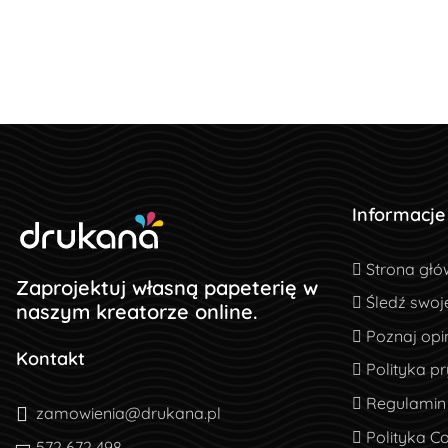
Informacje
Strona głó
Strona głó
Zaprojektuj własną papeterię w
Śledź swoj
Śledź swoj
naszym kreatorze online.
Poznaj opin
Poznaj opin
Kontakt
Polityka pr
Polityka p
Regulamin
Regulamin
zamowienia@drukana.pl
Polityka Co
Polityka C
572 672 498