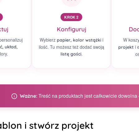
KROK 2
tuj
Konfiguruj
Dod
personalizuj
Wybierz
i
W kosz
papier, kolor wstążki
ilość. Tu możesz też dodać swoją
i 
ć, układ,
projekt
lory.
.
o
listę gości
Treść na produktach jest całkowicie dowolna –
Ważne:
blon i stwórz projekt