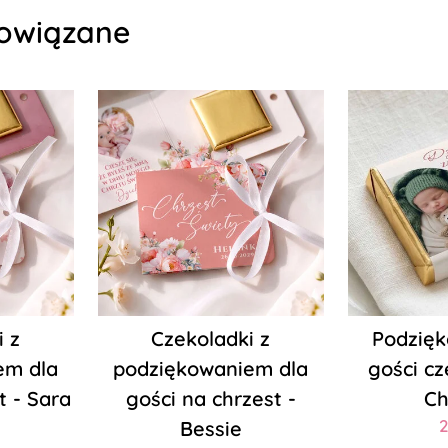
owiązane
i z
Czekoladki z
Podzięk
em dla
podziękowaniem dla
gości cz
t - Sara
gości na chrzest -
Ch
Bessie
2