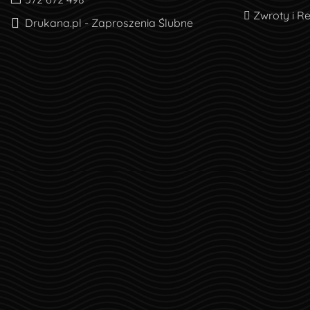
Zwroty i R
Zwroty i R
Drukana.pl - Zaproszenia Ślubne