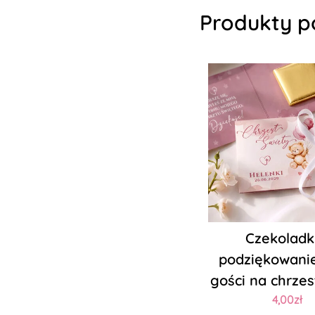
Produkty p
Czekoladk
podziękowani
gości na chrzes
4,00zł