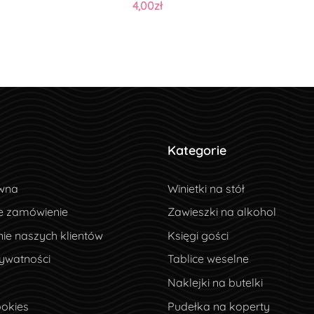
4,00zł
Kategorie
wna
wna
Winietki na stół
e zamówienie
e zamówienie
Zawieszki na alkohol
ie naszych klientów
ie naszych klientów
Księgi gości
ywatności
rywatności
Tablice weselne
Naklejki na butelki
okies
ookies
Pudełka na koperty