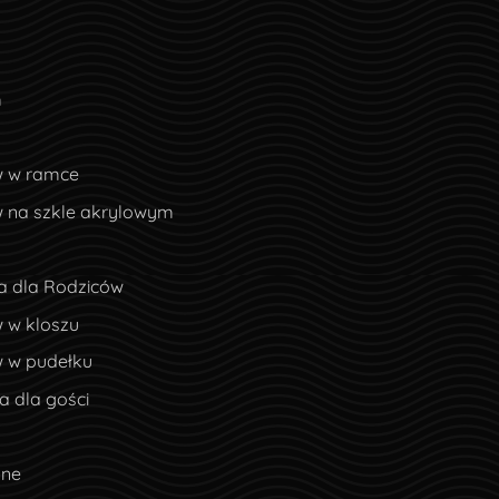
m
w w ramce
w na szkle akrylowym
a dla Rodziców
 w kloszu
w w pudełku
 dla gości
lne