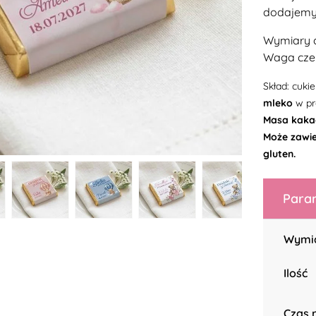
dodajemy 
Wymiary c
Waga czek
Skład: cuki
mleko
w pr
Masa kaka
Może zawie
gluten.
Param
Wymi
Ilość
Czas r