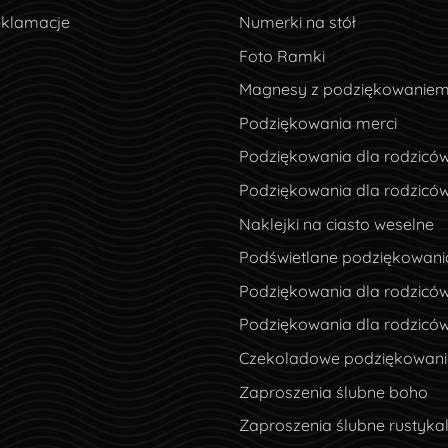
eklamacje
eklamacje
Numerki na stół
Foto Ramki
Magnesy z podziękowanie
Podziękowania merci
Podziękowania dla rodzicó
Podziękowania dla rodzicó
Naklejki na ciasto weselne
Podświetlane podziękowani
Podziękowania dla rodziców
Podziękowania dla rodzicó
Czekoladowe podziękowania
Zaproszenia ślubne boho
Zaproszenia ślubne rustyka