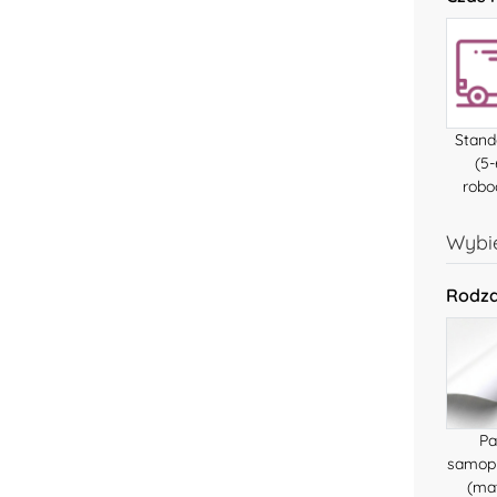
Stan
(5-
robo
Wybie
Rodza
Pa
samop
(ma