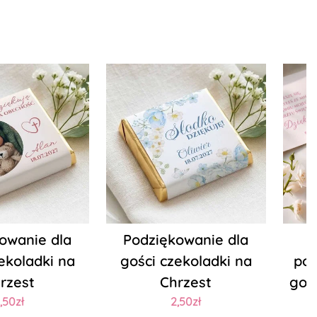
owanie dla
Podziękowanie dla
ekoladki na
gości czekoladki na
pod
rzest
Chrzest
gośc
,50zł
2,50zł