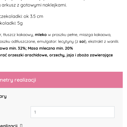
arkusz z gotowymi naklejkami.
zekoladki: ok 3.5 cm
oladki: 5g
er, tłuszcz kakaowy,
mleko
w proszku pełne, miazga kakaowa,
oszku odtłuszczone, emulgator: lecytyny (z
soi
), ekstrakt z wanilii.
owa min. 32%; Masa mleczna min. 20%
rać orzeszki arachidowe, orzechy, jaja i zboża zawierające
etry realizacji
ary
ealizacji