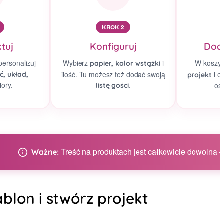
KROK 2
tuj
Konfiguruj
Dod
personalizuj
Wybierz
i
W kosz
papier, kolor wstążki
ilość. Tu możesz też dodać swoją
i 
ć, układ,
projekt
lory.
.
o
listę gości
Treść na produktach jest całkowicie dowolna –
Ważne:
blon i stwórz projekt