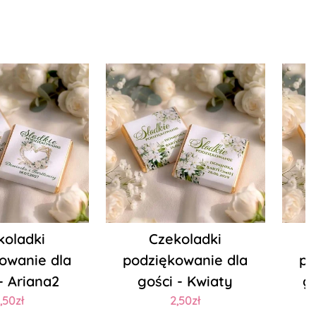
koladki
Czekoladki
owanie dla
podziękowanie dla
po
- Ariana2
gości - Kwiaty
go
,50zł
2,50zł