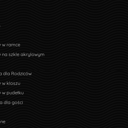
m
w w ramce
w na szkle akrylowym
a dla Rodziców
 w kloszu
w w pudełku
 dla gości
lne