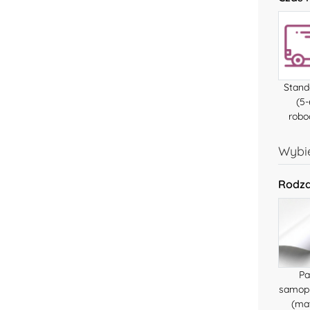
Stan
(5-
robo
Wybie
Rodza
Pa
samop
(ma