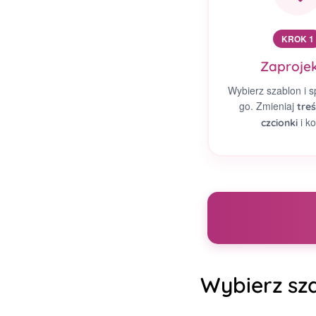
KROK 1
Zaprojek
Wybierz szablon i s
go. Zmieniaj
treś
i ko
czcionki
Wybierz sza