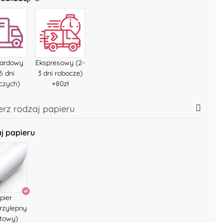
dardowy
Ekspresowy (2-
6 dni
3 dni robocze)
czych)
+80zł
rz rodzaj papieru
j papieru
pier
rzylepny
towy)