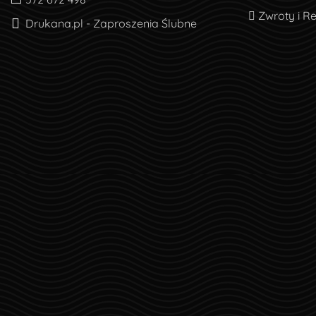
Zwroty i R
Zwroty i R
Drukana.pl - Zaproszenia Ślubne