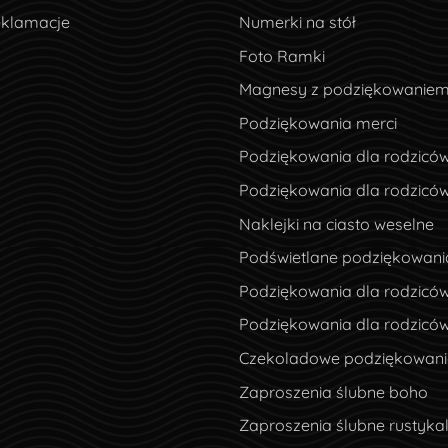
eklamacje
eklamacje
Numerki na stół
Foto Ramki
Magnesy z podziękowanie
Podziękowania merci
Podziękowania dla rodzicó
Podziękowania dla rodzicó
Naklejki na ciasto weselne
Podświetlane podziękowani
Podziękowania dla rodziców
Podziękowania dla rodzicó
Czekoladowe podziękowania
Zaproszenia ślubne boho
Zaproszenia ślubne rustyka