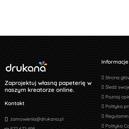
Informacje
Strona głó
Strona głó
Zaprojektuj własną papeterię w
Śledź swoj
Śledź swoj
naszym kreatorze online.
Poznaj opin
Poznaj opin
Kontakt
Polityka pr
Polityka p
Regulamin
Regulamin
zamowienia@drukana.pl
Polityka Co
Polityka C
572 672 498