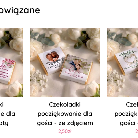
owiązane
ki
Czekoladki
Cze
e dla
podziękowanie dla
podzięk
aty
gości - ze zdjęciem
gości 
2,50zł
2