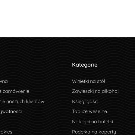
Kategorie
wna
wna
Winietki na stół
e zamówienie
e zamówienie
Zawieszki na alkohol
ie naszych klientów
ie naszych klientów
Księgi gości
ywatności
rywatności
Tablice weselne
Naklejki na butelki
okies
ookies
Pudełka na koperty