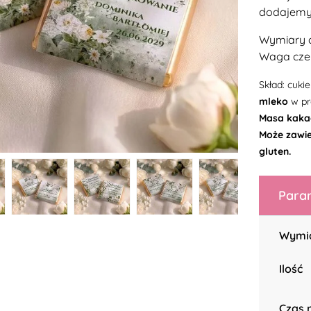
dodajemy 
Wymiary c
Waga czek
Skład: cuki
mleko
w pr
Masa kaka
Może zawie
gluten.
Param
Wymi
Ilość
Czas r