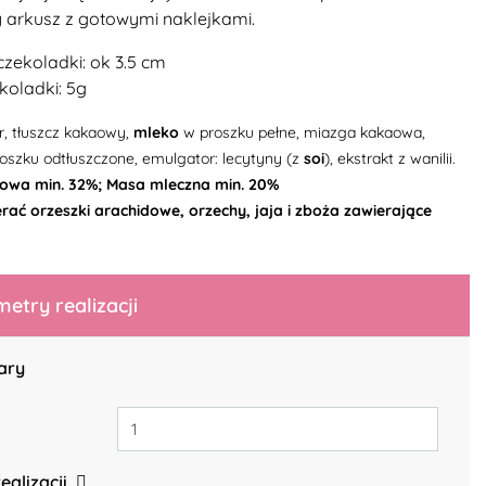
arkusz z gotowymi naklejkami.
zekoladki: ok 3.5 cm
oladki: 5g
er, tłuszcz kakaowy,
mleko
w proszku pełne, miazga kakaowa,
oszku odtłuszczone, emulgator: lecytyny (z
soi
), ekstrakt z wanilii.
owa min. 32%; Masa mleczna min. 20%
rać orzeszki arachidowe, orzechy, jaja i zboża zawierające
etry realizacji
ary
ealizacji