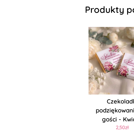
Produkty p
Czekolad
podziękowani
gości - Kwi
2,50zł