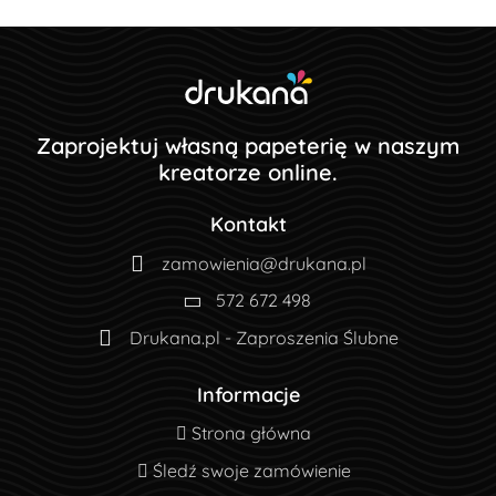
Zaprojektuj własną papeterię w naszym
kreatorze online.
Kontakt
zamowienia@drukana.pl
572 672 498
Drukana.pl - Zaproszenia Ślubne
Informacje
Strona główna
Strona główna
Śledź swoje zamówienie
Śledź swoje zamówienie