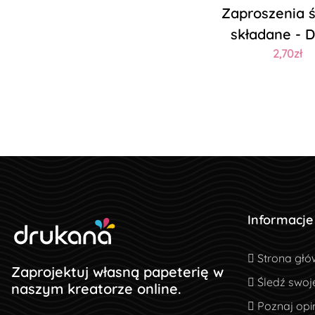
Zaproszenia 
składane - 
2,70zł
Informacje
Strona głó
Strona głó
Zaprojektuj własną papeterię w
Śledź swoj
Śledź swoj
naszym kreatorze online.
Poznaj opin
Poznaj opin