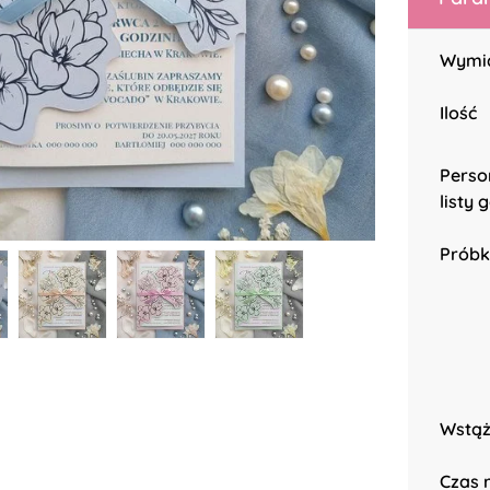
Wymi
Ilość
Perso
listy 
Próbk
Wstą
Czas r