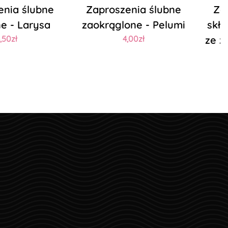
enia ślubne
Zaproszenia ślubne
Za
e - Larysa
zaokrąglone - Pelumi
skła
,50zł
4,00zł
ze z