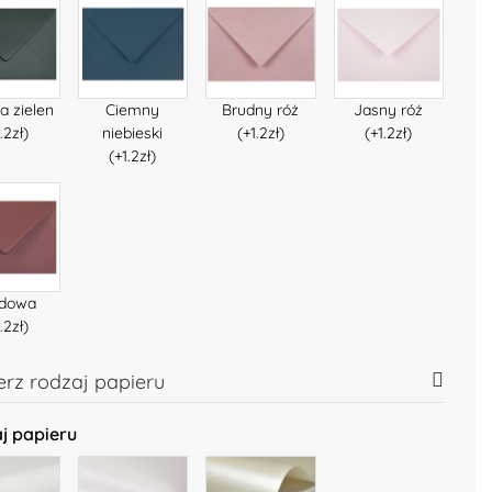
a zielen
Ciemny
Brudny róż
Jasny róż
.2zł)
niebieski
(+1.2zł)
(+1.2zł)
(+1.2zł)
rdowa
.2zł)
rz rodzaj papieru
j papieru