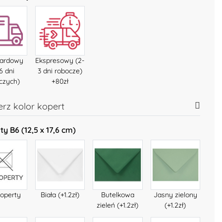
dardowy
Ekspresowy (2-
6 dni
3 dni robocze)
czych)
+80zł
rz kolor kopert
y B6 (12,5 x 17,6 cm)
koperty
Biała (+1.2zł)
Butelkowa
Jasny zielony
zieleń (+1.2zł)
(+1.2zł)