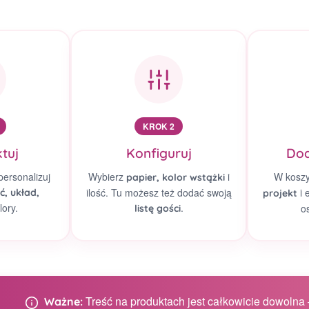
KROK 2
tuj
Konfiguruj
Dod
personalizuj
Wybierz
i
W kosz
papier, kolor wstążki
ilość. Tu możesz też dodać swoją
i 
ć, układ,
projekt
lory.
.
o
listę gości
Treść na produktach jest całkowicie dowolna –
Ważne: