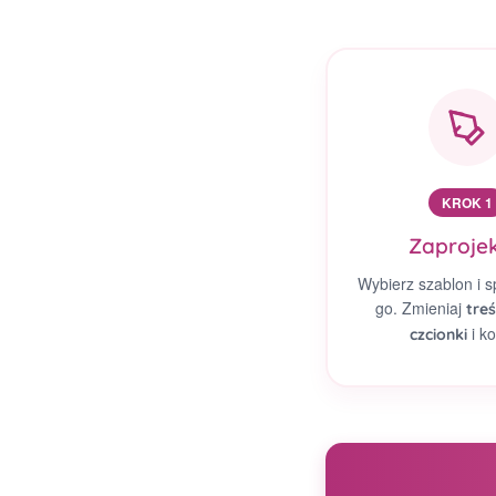
KROK 1
Zaprojek
Wybierz szablon i s
go. Zmieniaj
treś
i ko
czcionki