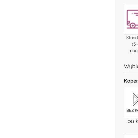
Stan
(5-
robo
Wybie
Kopert
bez 