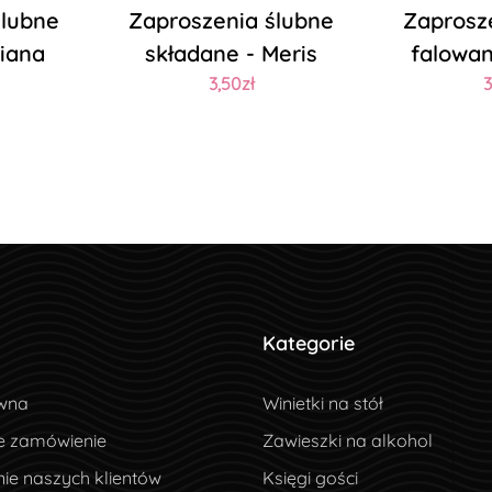
ślubne
Zaproszenia ślubne
Zaprosz
Diana
składane - Meris
falowan
3,50zł
3
Kategorie
wna
wna
Winietki na stół
e zamówienie
e zamówienie
Zawieszki na alkohol
ie naszych klientów
ie naszych klientów
Księgi gości