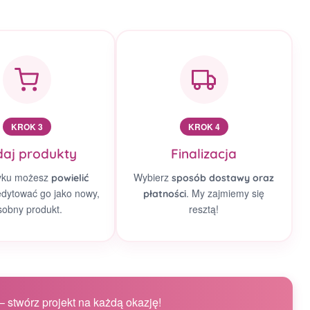
KROK 3
KROK 4
aj produkty
Finalizacja
yku możesz
Wybierz
powielić
sposób dostawy oraz
edytować go jako nowy,
. My zajmiemy się
płatności
sobny produkt.
resztą!
 stwórz projekt na każdą okazję!