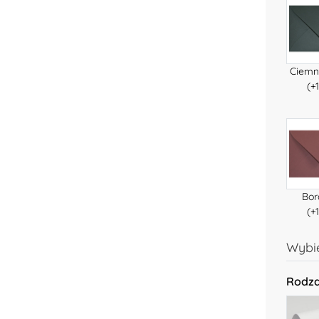
Ciemn
(+1
Bo
(+1
Wybie
Rodza