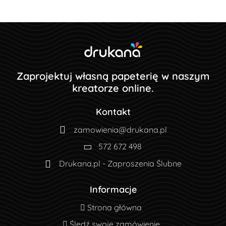
Zaprojektuj własną papeterię w naszym
kreatorze online.
Kontakt
zamowienia@drukana.pl
572 672 498
Drukana.pl - Zaproszenia Ślubne
Informacje
Strona główna
Strona główna
Śledź swoje zamówienie
Śledź swoje zamówienie