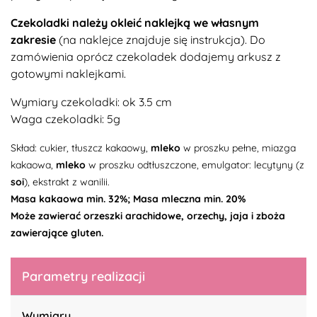
Czekoladki należy okleić naklejką we własnym
zakresie
(na naklejce znajduje się instrukcja).
Do
zamówienia oprócz czekoladek dodajemy arkusz z
gotowymi naklejkami.
Wymiary czekoladki: ok 3.5 cm
Waga czekoladki: 5g
Skład: cukier, tłuszcz kakaowy,
mleko
w proszku pełne, miazga
kakaowa,
mleko
w proszku odtłuszczone, emulgator: lecytyny (z
soi
), ekstrakt z wanilii.
Masa kakaowa min. 32%; Masa mleczna min. 20%
Może zawierać orzeszki arachidowe, orzechy, jaja i zboża
zawierające gluten.
Parametry realizacji
Wymiary