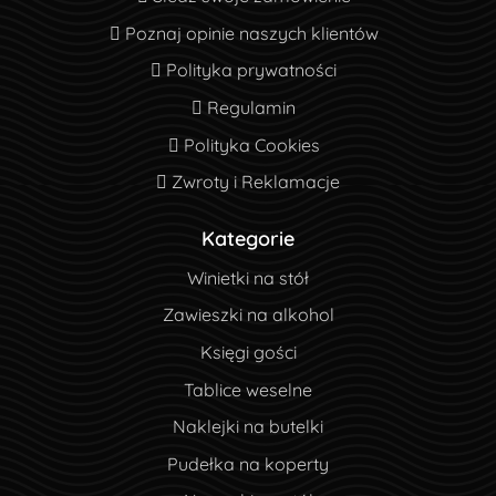
Poznaj opinie naszych klientów
Poznaj opinie naszych klientów
Polityka prywatności
Polityka prywatności
Regulamin
Regulamin
Polityka Cookies
Polityka Cookies
Zwroty i Reklamacje
Zwroty i Reklamacje
Kategorie
Winietki na stół
Zawieszki na alkohol
Księgi gości
Tablice weselne
Naklejki na butelki
Pudełka na koperty