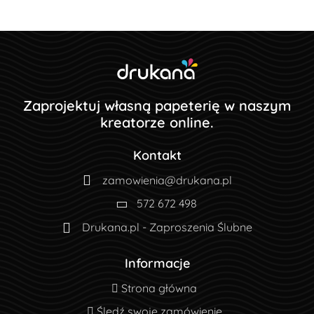
Zaprojektuj własną papeterię w naszym
kreatorze online.
Kontakt
zamowienia@drukana.pl
572 672 498
Drukana.pl - Zaproszenia Ślubne
Informacje
Strona główna
Strona główna
Śledź swoje zamówienie
Śledź swoje zamówienie