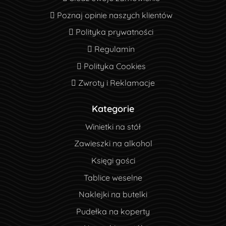
Poznaj opinie naszych klientów
Poznaj opinie naszych klientów
Polityka prywatności
Polityka prywatności
Regulamin
Regulamin
Polityka Cookies
Polityka Cookies
Zwroty i Reklamacje
Zwroty i Reklamacje
Kategorie
Winietki na stół
Zawieszki na alkohol
Księgi gości
Tablice weselne
Naklejki na butelki
Pudełka na koperty