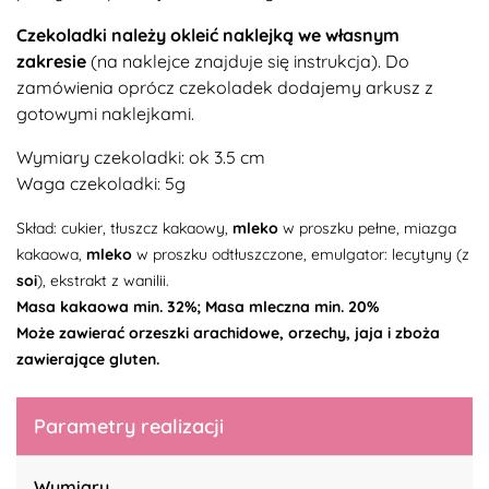
Czekoladki należy okleić naklejką we własnym
zakresie
(na naklejce znajduje się instrukcja).
Do
zamówienia oprócz czekoladek dodajemy arkusz z
gotowymi naklejkami.
Wymiary czekoladki: ok 3.5 cm
Waga czekoladki: 5g
Skład: cukier, tłuszcz kakaowy,
mleko
w proszku pełne, miazga
kakaowa,
mleko
w proszku odtłuszczone, emulgator: lecytyny (z
soi
), ekstrakt z wanilii.
Masa kakaowa min. 32%; Masa mleczna min. 20%
Może zawierać orzeszki arachidowe, orzechy, jaja i zboża
zawierające gluten.
Parametry realizacji
Wymiary