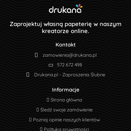
Zaprojektuj własną papeterię w naszym
kreatorze online.
Kontakt
zamowienia@drukana.pl
572 672 498
Drukana.pl - Zaproszenia Ślubne
Informacje
Strona główna
Strona główna
Śledź swoje zamówienie
Śledź swoje zamówienie
Poznaj opinie naszych klientów
Poznaj opinie naszych klientów
Polityka prywatności
Polityka prywatności