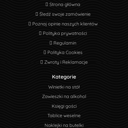
Strona główna
Strona główna
Śledź swoje zamówienie
Śledź swoje zamówienie
Poznaj opinie naszych klientów
Poznaj opinie naszych klientów
Polityka prywatności
Polityka prywatności
Regulamin
Regulamin
Polityka Cookies
Polityka Cookies
Zwroty i Reklamacje
Zwroty i Reklamacje
Kategorie
Winietki na stół
Zawieszki na alkohol
Księgi gości
Tablice weselne
Naklejki na butelki