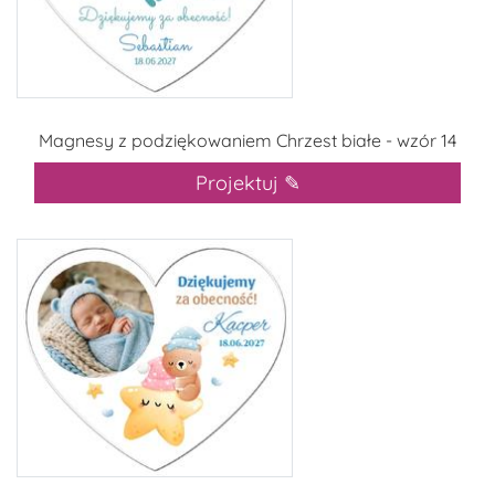
Magnesy z podziękowaniem Chrzest białe - wzór 14
Projektuj ✎