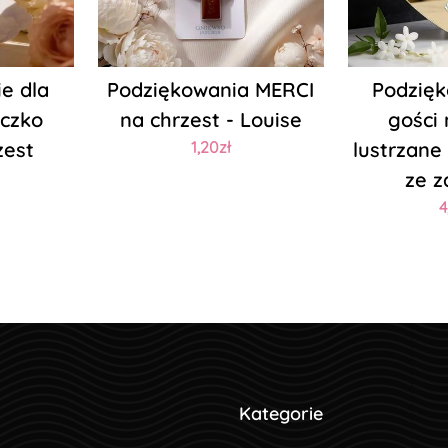
e dla
Podziękowania MERCI
Podzięk
eczko
na chrzest - Louise
gości
zest
1,20zł
lustrzane
ze z
4
Kategorie