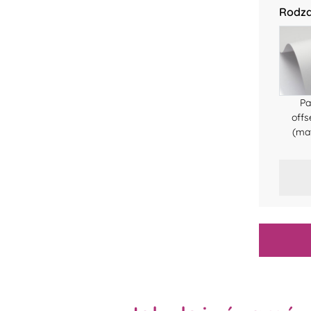
Rodza
Pa
off
(ma