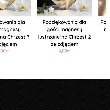
owania dla
Podziękowania dla
Pod
 magnesy
gości magnesy
na
 na Chrzest 7
lustrzane na Chrzest 2
djęciem
ze zdjęciem
,00zł
4,00zł