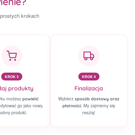
ienie?
 prostych krokach
KROK 3
KROK 4
aj produkty
Finalizacja
yku możesz
Wybierz
powielić
sposób dostawy oraz
edytować go jako nowy,
. My zajmiemy się
płatności
sobny produkt.
resztą!