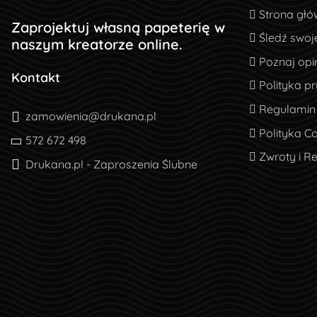
Strona głó
Strona głó
Zaprojektuj własną papeterię w
Śledź swoj
Śledź swoj
naszym kreatorze online.
Poznaj opin
Poznaj opin
Kontakt
Polityka pr
Polityka p
Regulamin
Regulamin
zamowienia@drukana.pl
Polityka Co
Polityka C
572 672 498
Zwroty i R
Zwroty i R
Drukana.pl - Zaproszenia Ślubne