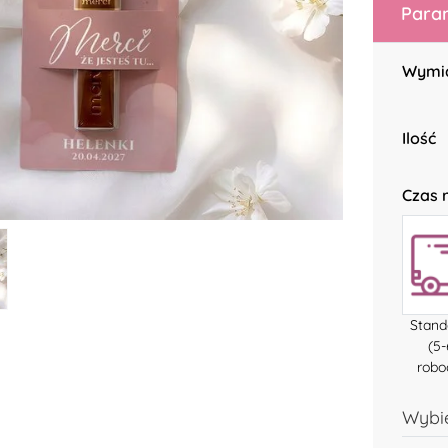
Param
Wymi
Ilość
Czas r
Stan
(5-
robo
Wybie