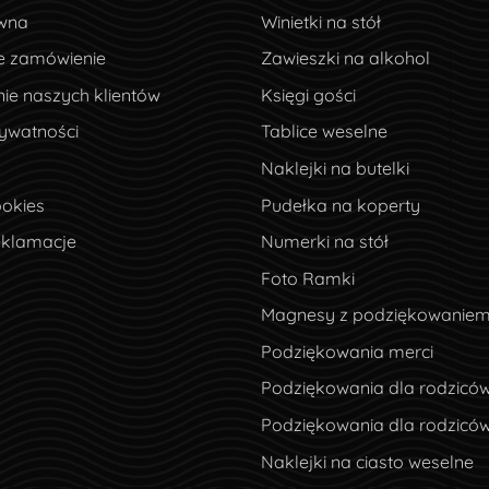
wna
wna
Winietki na stół
e zamówienie
e zamówienie
Zawieszki na alkohol
ie naszych klientów
ie naszych klientów
Księgi gości
ywatności
rywatności
Tablice weselne
Naklejki na butelki
okies
ookies
Pudełka na koperty
eklamacje
eklamacje
Numerki na stół
Foto Ramki
Magnesy z podziękowanie
Podziękowania merci
Podziękowania dla rodzicó
Podziękowania dla rodzicó
Naklejki na ciasto weselne