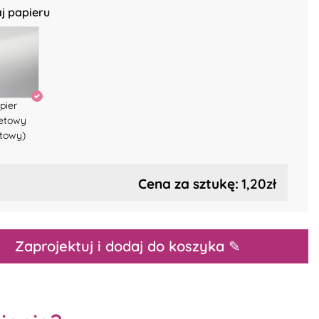
j papieru
pier
setowy
towy)
Cena za sztukę:
1,20zł
Zaprojektuj i dodaj do koszyka ✎