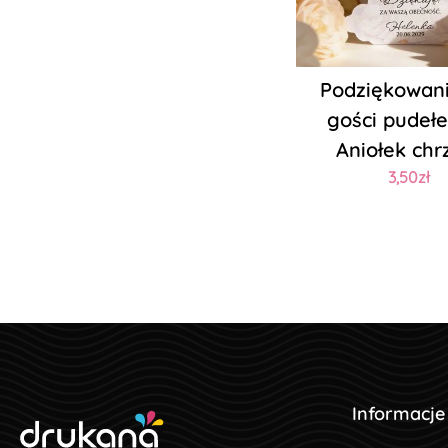
Podziękowani
gości pudeł
Aniołek chr
3,50zł
Informacje