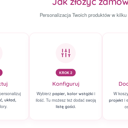
Jak złożyć zamów
Personalizacja Twoich produktów w kilku
KROK 2
tuj
Konfiguruj
Dod
personalizuj
Wybierz
i
W kosz
papier, kolor wstążki
ilość. Tu możesz też dodać swoją
i 
ć, układ,
projekt
lory.
.
o
listę gości