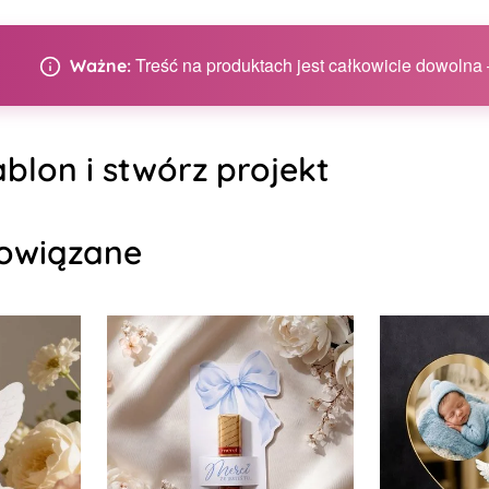
Treść na produktach jest całkowicie dowolna –
Ważne:
blon i stwórz projekt
owiązane