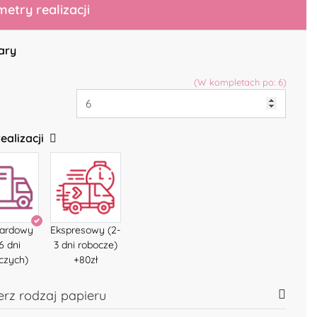
etry realizacji
ary
(W kompletach po: 6)
ealizacji
dardowy
Ekspresowy (2-
6 dni
3 dni robocze)
czych)
+80zł
rz rodzaj papieru