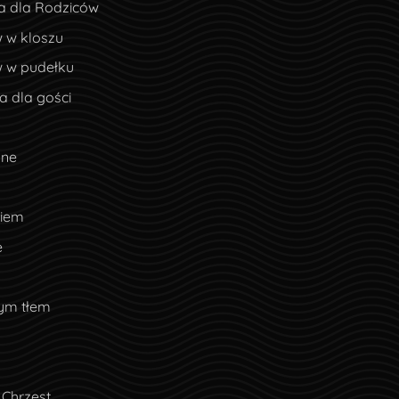
a dla Rodziców
 w kloszu
w w pudełku
 dla gości
lne
ciem
e
nym tłem
 Chrzest