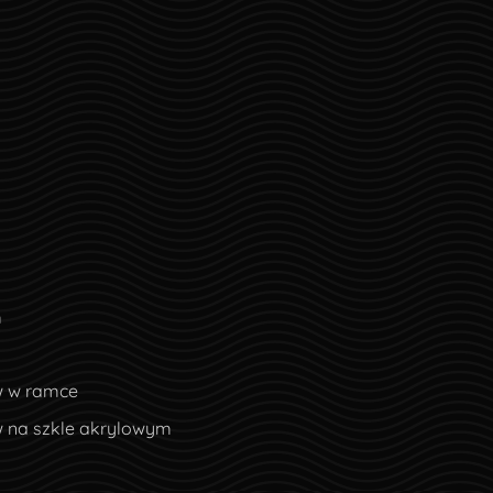
m
w w ramce
w na szkle akrylowym