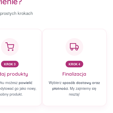
ienie?
 prostych krokach
KROK 3
KROK 4
aj produkty
Finalizacja
yku możesz
Wybierz
powielić
sposób dostawy oraz
edytować go jako nowy,
. My zajmiemy się
płatności
sobny produkt.
resztą!