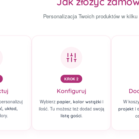
Jak złożyć zamów
Personalizacja Twoich produktów w kilku
KROK 2
tuj
Konfiguruj
Dod
personalizuj
Wybierz
i
W kosz
papier, kolor wstążki
ilość. Tu możesz też dodać swoją
i 
ć, układ,
projekt
lory.
.
o
listę gości