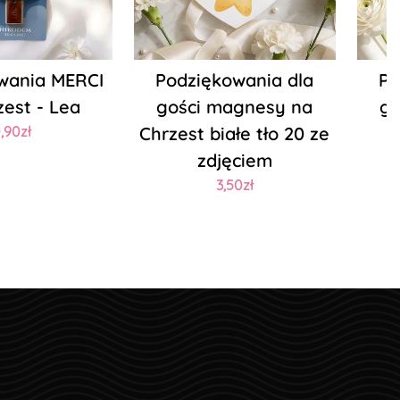
wania MERCI
Podziękowania dla
Po
zest - Lea
gości magnesy na
go
,90zł
Chrzest białe tło 20 ze
zdjęciem
3,50zł