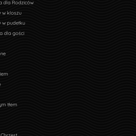
a dla Rodziców
 w kloszu
w w pudełku
 dla gości
lne
ciem
e
nym tłem
 Chrzest