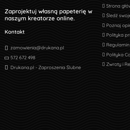
Strona głó
Strona głó
Zaprojektuj własną papeterię w
Śledź swoj
Śledź swoj
naszym kreatorze online.
Poznaj opin
Poznaj opin
Kontakt
Polityka pr
Polityka p
Regulamin
Regulamin
zamowienia@drukana.pl
Polityka Co
Polityka C
572 672 498
Zwroty i R
Zwroty i R
Drukana.pl - Zaproszenia Ślubne