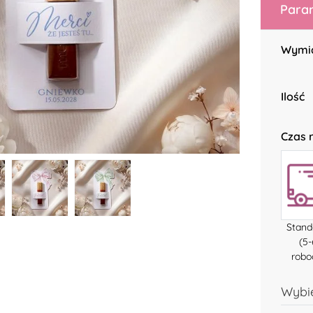
Param
Wymi
Ilość
Czas r
Stan
(5-
robo
Wybie