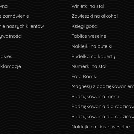
wna
wna
Winietki na stół
e zamówienie
e zamówienie
Zawieszki na alkohol
ie naszych klientów
ie naszych klientów
Księgi gości
ywatności
rywatności
Tablice weselne
Naklejki na butelki
okies
ookies
Pudełka na koperty
eklamacje
eklamacje
Numerki na stół
Foto Ramki
Magnesy z podziękowanie
Podziękowania merci
Podziękowania dla rodzicó
Podziękowania dla rodzicó
Naklejki na ciasto weselne