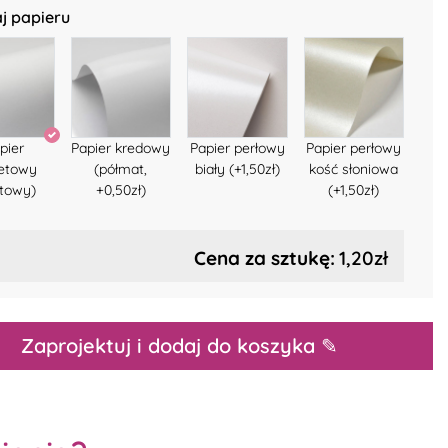
j papieru
pier
Papier kredowy
Papier perłowy
Papier perłowy
setowy
(półmat,
biały (+1,50zł)
kość słoniowa
towy)
+0,50zł)
(+1,50zł)
Cena za sztukę:
1,20zł
Zaprojektuj i dodaj do koszyka ✎