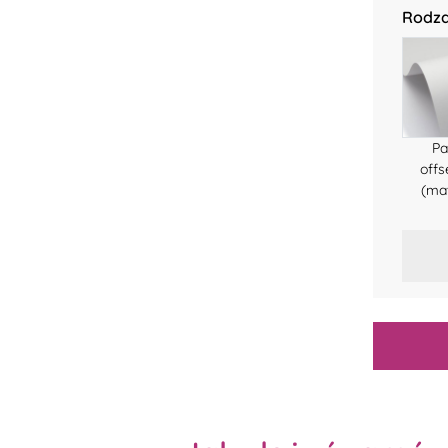
Rodza
Pa
off
(ma