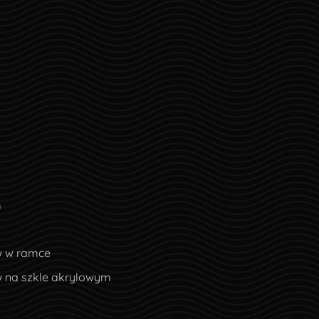
m
w w ramce
w na szkle akrylowym