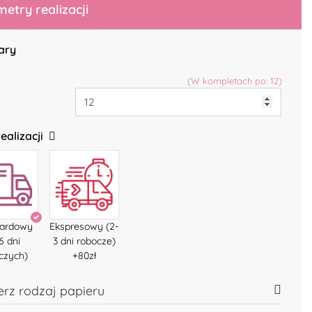
etry realizacji
ary
(W kompletach po: 12)
ealizacji
dardowy
Ekspresowy (2-
6 dni
3 dni robocze)
czych)
+80zł
rz rodzaj papieru