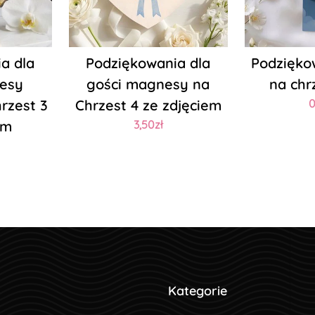
a dla
Podziękowania dla
Podzięko
esy
gości magnesy na
na chr
rzest 3
Chrzest 4 ze zdjęciem
0
em
3,50zł
Kategorie