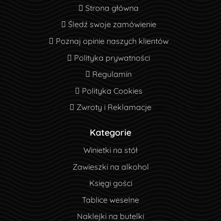
Strona główna
Strona główna
Śledź swoje zamówienie
Śledź swoje zamówienie
Poznaj opinie naszych klientów
Poznaj opinie naszych klientów
Polityka prywatności
Polityka prywatności
Regulamin
Regulamin
Polityka Cookies
Polityka Cookies
Zwroty i Reklamacje
Zwroty i Reklamacje
Kategorie
Winietki na stół
Zawieszki na alkohol
Księgi gości
Tablice weselne
Naklejki na butelki