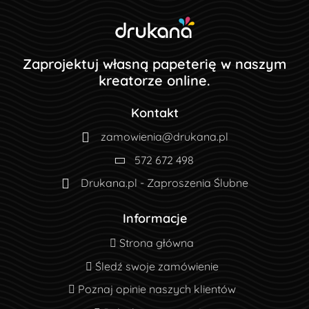
Zaprojektuj własną papeterię w naszym
kreatorze online.
Kontakt
zamowienia@drukana.pl
572 672 498
Drukana.pl - Zaproszenia Ślubne
Informacje
Strona główna
Strona główna
Śledź swoje zamówienie
Śledź swoje zamówienie
Poznaj opinie naszych klientów
Poznaj opinie naszych klientów