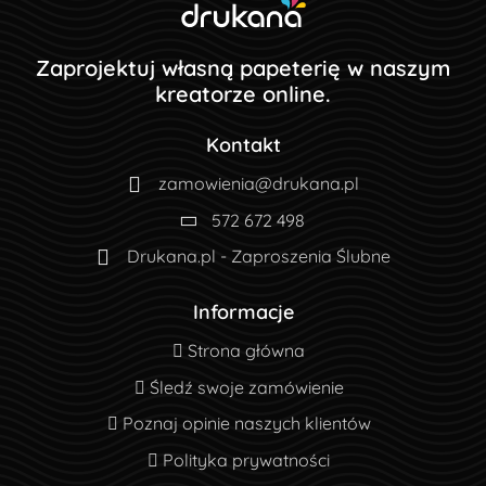
Zaprojektuj własną papeterię w naszym
kreatorze online.
Kontakt
zamowienia@drukana.pl
572 672 498
Drukana.pl - Zaproszenia Ślubne
Informacje
Strona główna
Strona główna
Śledź swoje zamówienie
Śledź swoje zamówienie
Poznaj opinie naszych klientów
Poznaj opinie naszych klientów
Polityka prywatności
Polityka prywatności