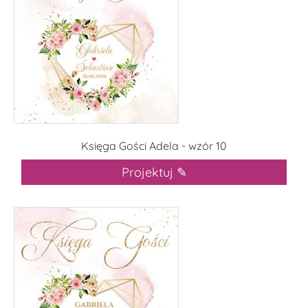
Księga Gości Adela - wzór 10
Projektuj ✎