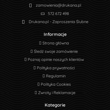
zamowienia@drukana.pl
572 672 498
Drukana.pl - Zaproszenia Ślubne
Informacje
Strona główna
Strona główna
Śledź swoje zamówienie
Śledź swoje zamówienie
Poznaj opinie naszych klientów
Poznaj opinie naszych klientów
Polityka prywatności
Polityka prywatności
Regulamin
Regulamin
Polityka Cookies
Polityka Cookies
Zwroty i Reklamacje
Zwroty i Reklamacje
Kategorie