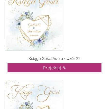
Księga Gości Adela - wzór 22
Projektuj ✎