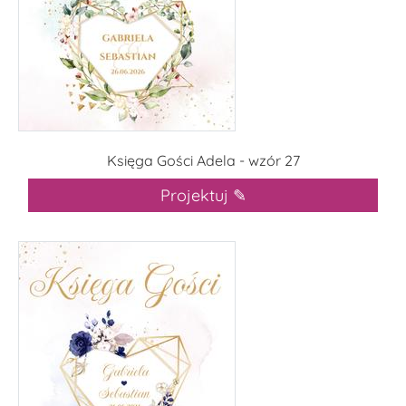
Księga Gości Adela - wzór 27
Projektuj ✎