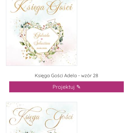
Księga Gości Adela - wzór 28
Projektuj ✎