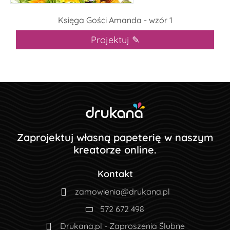
Księga Gości Amanda - wzór 1
Projektuj ✎
Zaprojektuj własną papeterię w naszym
kreatorze online.
Kontakt
zamowienia@drukana.pl
572 672 498
Drukana.pl - Zaproszenia Ślubne