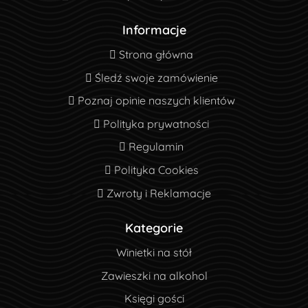
Informacje
Strona główna
Strona główna
Śledź swoje zamówienie
Śledź swoje zamówienie
Poznaj opinie naszych klientów
Poznaj opinie naszych klientów
Polityka prywatności
Polityka prywatności
Regulamin
Regulamin
Polityka Cookies
Polityka Cookies
Zwroty i Reklamacje
Zwroty i Reklamacje
Kategorie
Winietki na stół
Zawieszki na alkohol
Księgi gości