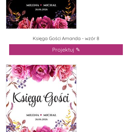
Księga Gości Amanda - wzór 8
Projektuj ✎