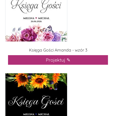
Księga Gości Amanda - wzór 3
Projektuj ✎