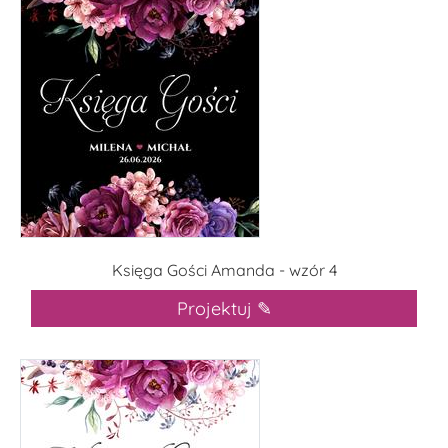
Księga Gości Amanda - wzór 4
Projektuj ✎