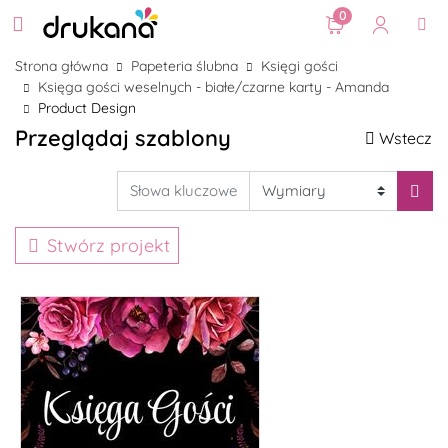
0
Strona główna
Papeteria ślubna
Księgi gości
Księga gości weselnych - białe/czarne karty - Amanda
Product Design
Przeglądaj szablony
Wstecz
Stwórz projekt