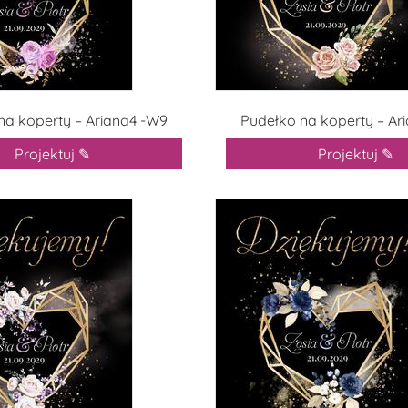
na koperty – Ariana4 -W9
Pudełko na koperty – Ar
Projektuj ✎
Projektuj ✎