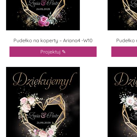
Pudełko na koperty – Ariana4 -W10
Pudełko 
Projektuj ✎