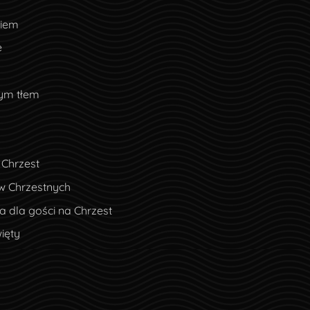
ciem
e
nym tłem
 Chrzest
w Chrzestnych
 dla gości na Chrzest
ięty