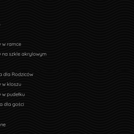
m
w w ramce
w na szkle akrylowym
a dla Rodziców
 w kloszu
w w pudełku
 dla gości
lne