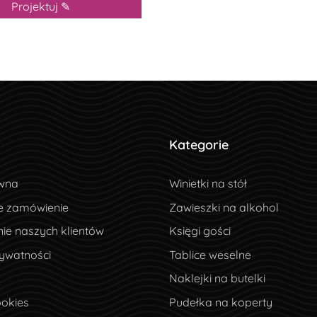
Projektuj ✎
Kategorie
wna
wna
Winietki na stół
e zamówienie
e zamówienie
Zawieszki na alkohol
ie naszych klientów
ie naszych klientów
Księgi gości
ywatności
rywatności
Tablice weselne
Naklejki na butelki
okies
ookies
Pudełka na koperty