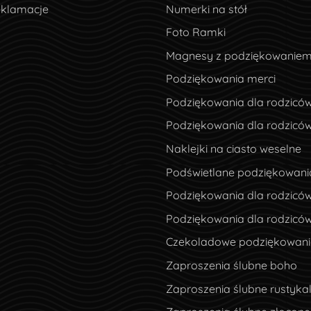
eklamacje
eklamacje
Numerki na stół
Foto Ramki
Magnesy z podziękowanie
Podziękowania merci
Podziękowania dla rodzicó
Podziękowania dla rodzicó
Naklejki na ciasto weselne
Podświetlane podziękowani
Podziękowania dla rodziców
Podziękowania dla rodzicó
Czekoladowe podziękowania
Zaproszenia ślubne boho
Zaproszenia ślubne rustyka