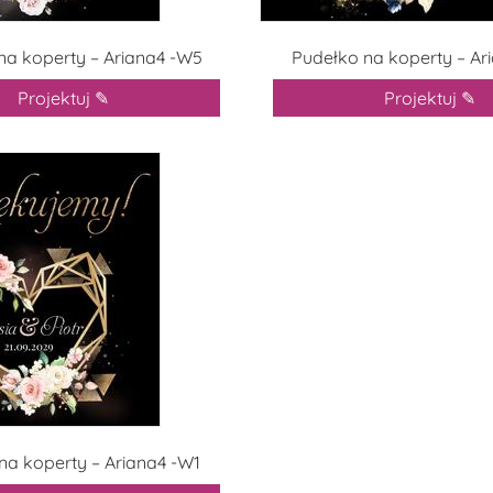
na koperty – Ariana4 -W5
Pudełko na koperty – Ar
Projektuj ✎
Projektuj ✎
na koperty – Ariana4 -W1