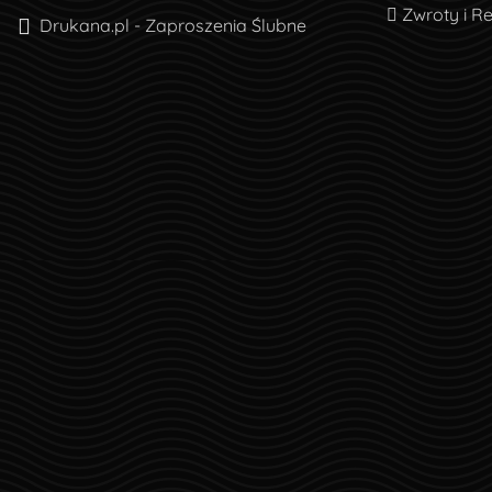
Zwroty i R
Zwroty i R
Drukana.pl - Zaproszenia Ślubne