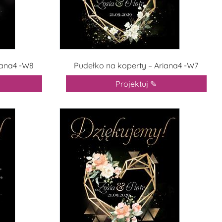
iana4 -W8
Pudełko na koperty – Ariana4 -W7
Projektuj ✎