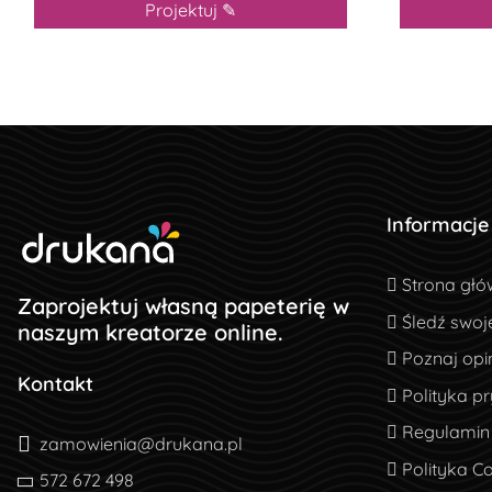
Projektuj ✎
Informacje
Strona głó
Strona głó
Zaprojektuj własną papeterię w
Śledź swoj
Śledź swoj
naszym kreatorze online.
Poznaj opin
Poznaj opin
Kontakt
Polityka pr
Polityka p
Regulamin
Regulamin
zamowienia@drukana.pl
Polityka Co
Polityka C
572 672 498