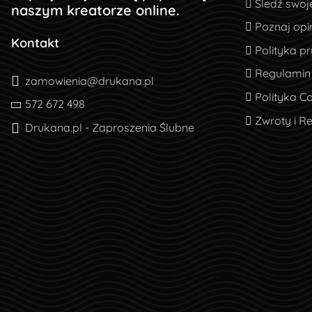
Śledź swoj
Śledź swoj
naszym kreatorze online.
Poznaj opin
Poznaj opin
Kontakt
Polityka pr
Polityka p
Regulamin
Regulamin
zamowienia@drukana.pl
Polityka Co
Polityka C
572 672 498
Zwroty i R
Zwroty i R
Drukana.pl - Zaproszenia Ślubne