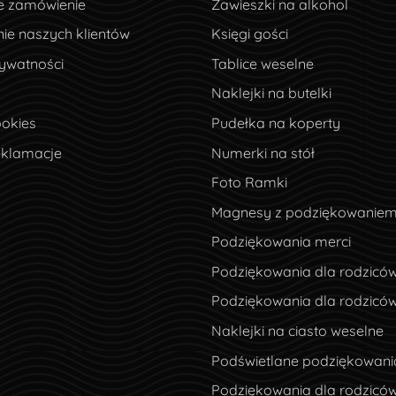
e zamówienie
e zamówienie
Zawieszki na alkohol
ie naszych klientów
ie naszych klientów
Księgi gości
ywatności
rywatności
Tablice weselne
Naklejki na butelki
okies
ookies
Pudełka na koperty
eklamacje
eklamacje
Numerki na stół
Foto Ramki
Magnesy z podziękowanie
Podziękowania merci
Podziękowania dla rodzicó
Podziękowania dla rodzicó
Naklejki na ciasto weselne
Podświetlane podziękowani
Podziękowania dla rodziców