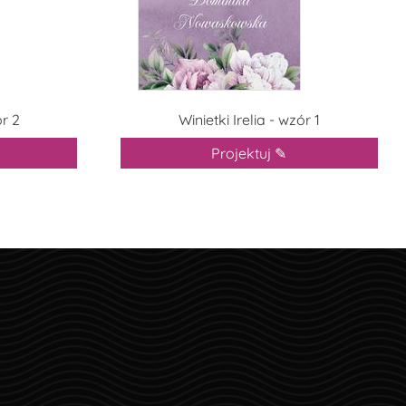
ór 2
Winietki Irelia - wzór 1
Projektuj ✎