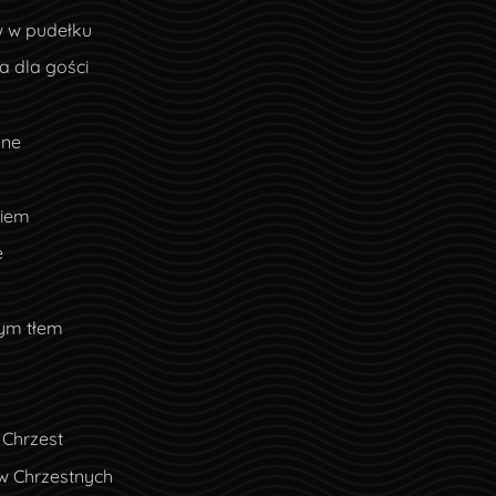
w w pudełku
 dla gości
lne
ciem
e
nym tłem
 Chrzest
w Chrzestnych