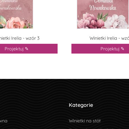
ietki Irelia - wzór 3
Winietki Irelia - wz
Projektuj ✎
Projektuj ✎
Kategorie
wna
wna
Winietki na stół