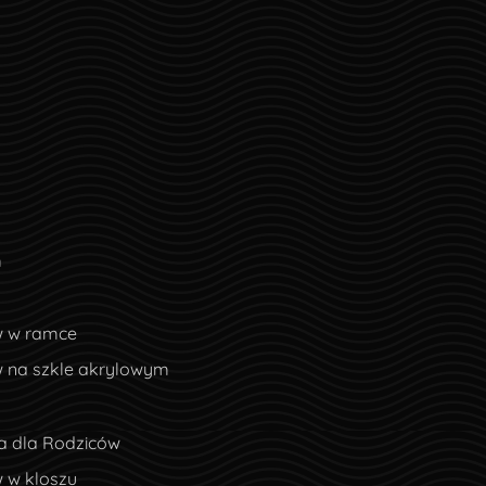
m
w w ramce
w na szkle akrylowym
a dla Rodziców
 w kloszu