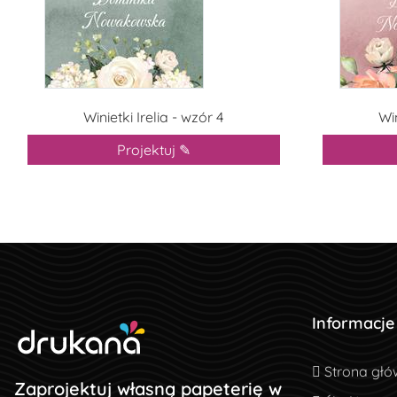
Winietki Irelia - wzór 4
Win
Projektuj ✎
Informacje
Strona głó
Strona głó
Zaprojektuj własną papeterię w