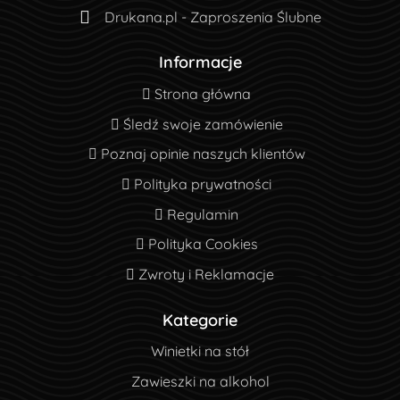
Drukana.pl - Zaproszenia Ślubne
Informacje
Strona główna
Strona główna
Śledź swoje zamówienie
Śledź swoje zamówienie
Poznaj opinie naszych klientów
Poznaj opinie naszych klientów
Polityka prywatności
Polityka prywatności
Regulamin
Regulamin
Polityka Cookies
Polityka Cookies
Zwroty i Reklamacje
Zwroty i Reklamacje
Kategorie
Winietki na stół
Zawieszki na alkohol