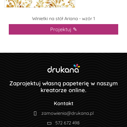
Winietki na stół Ariana - wzór 1
Projektuj ✎
Zaprojektuj własną papeterię w naszym
kreatorze online.
Kontakt
zamowienia@drukana.pl
572 672 498