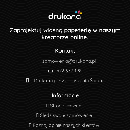
Zaprojektuj własną papeterię w naszym
kreatorze online.
Kontakt
zamowienia@drukana.pl
572 672 498
Drukana.pl - Zaproszenia Ślubne
Informacje
Strona główna
Strona główna
Śledź swoje zamówienie
Śledź swoje zamówienie
Poznaj opinie naszych klientów
Poznaj opinie naszych klientów