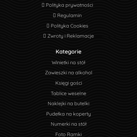
Polityka prywatności
Polityka prywatności
Regulamin
Regulamin
Polityka Cookies
Polityka Cookies
Zwroty i Reklamacje
Zwroty i Reklamacje
Kategorie
Winietki na stół
Zawieszki na alkohol
Księgi gości
Tablice weselne
Naklejki na butelki
Pudełka na koperty
Numerki na stół
Foto Ramki