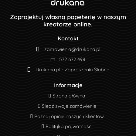
Zaprojektuj własną papeterię w naszym
kreatorze online.
Kontakt
zamowienia@drukana.pl
572 672 498
Drukana.pl - Zaproszenia Ślubne
Informacje
Strona główna
Strona główna
Śledź swoje zamówienie
Śledź swoje zamówienie
Poznaj opinie naszych klientów
Poznaj opinie naszych klientów
Polityka prywatności
Polityka prywatności