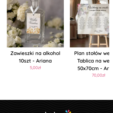
Zawieszki na alkohol
Plan stołów wes
10szt - Ariana
Tablica na wes
5,00zł
50x70cm - Ari
70,00zł