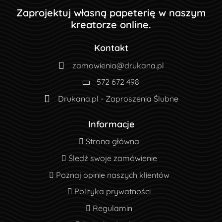
Zaprojektuj własną papeterię w naszym
kreatorze online.
Kontakt
zamowienia@drukana.pl
572 672 498
Drukana.pl - Zaproszenia Ślubne
Informacje
Strona główna
Strona główna
Śledź swoje zamówienie
Śledź swoje zamówienie
Poznaj opinie naszych klientów
Poznaj opinie naszych klientów
Polityka prywatności
Polityka prywatności
Regulamin
Regulamin