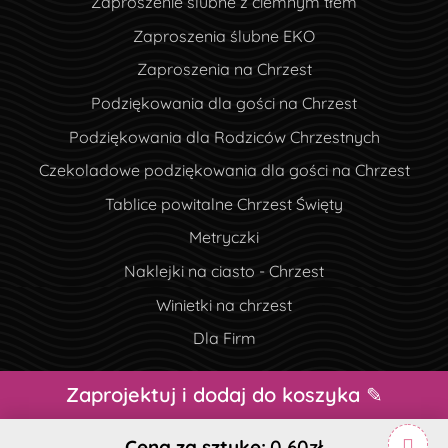
Zaproszenie ślubne z ciemnym tłem
Zaproszenia ślubne EKO
Zaproszenia na Chrzest
Podziękowania dla gości na Chrzest
Podziękowania dla Rodziców Chrzestnych
Czekoladowe podziękowania dla gości na Chrzest
Tablice powitalne Chrzest Święty
Metryczki
Naklejki na ciasto - Chrzest
Winietki na chrzest
Dla Firm
Zaprojektuj i dodaj do koszyka ✎
Prawa autorskie ©2026 Drukana.pl Wszelkie prawa
zastrzeżone.
Cena za sztukę:
0,60zł