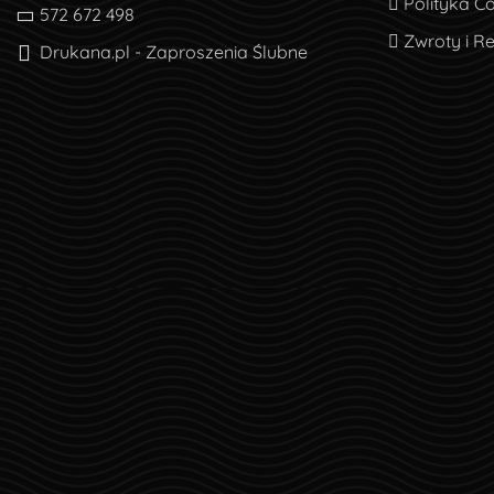
Polityka Co
Polityka C
572 672 498
Zwroty i R
Zwroty i R
Drukana.pl - Zaproszenia Ślubne