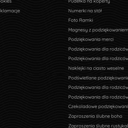
okies
ookies
Pudełka na koperty
eklamacje
eklamacje
Numerki na stół
Foto Ramki
Magnesy z podziękowanie
Podziękowania merci
Podziękowania dla rodzicó
Podziękowania dla rodzicó
Naklejki na ciasto weselne
Podświetlane podziękowani
Podziękowania dla rodziców
Podziękowania dla rodzicó
Czekoladowe podziękowania
Zaproszenia ślubne boho
Zaproszenia ślubne rustyka