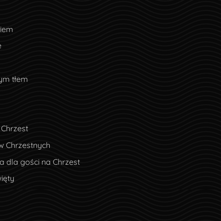
ciem
e
nym tłem
 Chrzest
w Chrzestnych
 dla gości na Chrzest
ięty