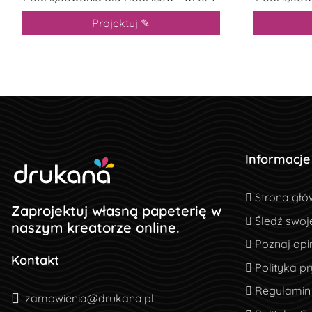
Projektuj ✎
Informacje
Strona głó
Strona głó
Zaprojektuj własną papeterię w
Śledź swoj
Śledź swoj
naszym kreatorze online.
Poznaj opin
Poznaj opin
Kontakt
Polityka pr
Polityka p
Regulamin
Regulamin
zamowienia@drukana.pl