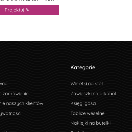
Projektuj ✎
Kategorie
wna
wna
Winietki na stół
e zamówienie
e zamówienie
Zawieszki na alkohol
ie naszych klientów
ie naszych klientów
Księgi gości
ywatności
rywatności
Tablice weselne
Naklejki na butelki