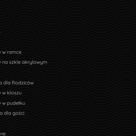
m
w w ramce
w na szkle akrylowym
a dla Rodziców
 w kloszu
w w pudełku
 dla gości
lne