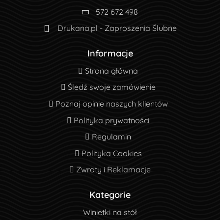
572 672 498
Drukana.pl - Zaproszenia Ślubne
Informacje
Strona główna
Strona główna
Śledź swoje zamówienie
Śledź swoje zamówienie
Poznaj opinie naszych klientów
Poznaj opinie naszych klientów
Polityka prywatności
Polityka prywatności
Regulamin
Regulamin
Polityka Cookies
Polityka Cookies
Zwroty i Reklamacje
Zwroty i Reklamacje
Kategorie
Winietki na stół