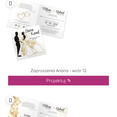
Zaproszenia Ariana - wzór 12
Projektuj ✎