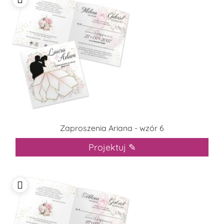
Zaproszenia Ariana - wzór 6
Projektuj ✎