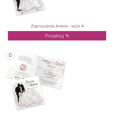
Zaproszenia Ariana - wzór 4
Projektuj ✎