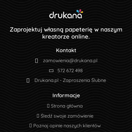
Zaprojektuj własną papeterię w naszym
kreatorze online.
Kontakt
zamowienia@drukana.pl
572 672 498
Drukana.pl - Zaproszenia Ślubne
Informacje
Strona główna
Strona główna
Śledź swoje zamówienie
Śledź swoje zamówienie
Poznaj opinie naszych klientów
Poznaj opinie naszych klientów