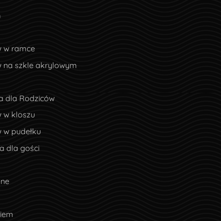
m
w w ramce
w na szkle akrylowym
a dla Rodziców
 w kloszu
w w pudełku
 dla gości
lne
ciem