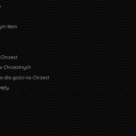
e
nym tłem
 Chrzest
w Chrzestnych
 dla gości na Chrzest
ięty