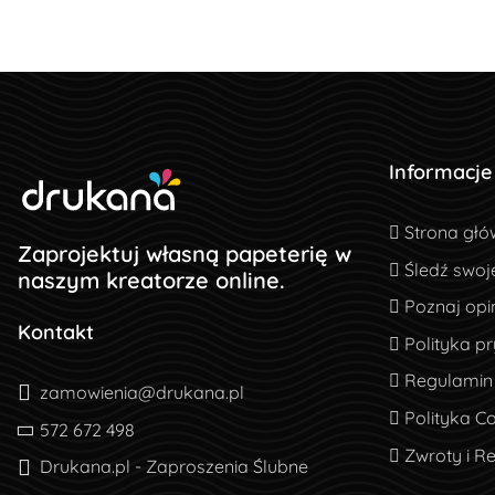
Informacje
Strona głó
Strona głó
Zaprojektuj własną papeterię w
Śledź swoj
Śledź swoj
naszym kreatorze online.
Poznaj opin
Poznaj opin
Kontakt
Polityka pr
Polityka p
Regulamin
Regulamin
zamowienia@drukana.pl
Polityka Co
Polityka C
572 672 498
Zwroty i R
Zwroty i R
Drukana.pl - Zaproszenia Ślubne