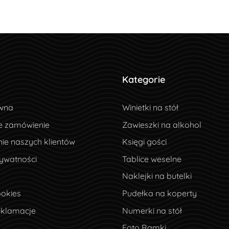
Kategorie
wna
wna
Winietki na stół
e zamówienie
e zamówienie
Zawieszki na alkohol
ie naszych klientów
ie naszych klientów
Księgi gości
ywatności
rywatności
Tablice weselne
Naklejki na butelki
okies
ookies
Pudełka na koperty
eklamacje
eklamacje
Numerki na stół
Foto Ramki