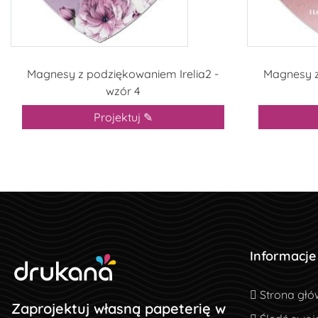
Magnesy z podziękowaniem Irelia2 -
Magnesy z
wzór 4
Projektuj ✎
Informacje
Strona głó
Strona głó
Zaprojektuj własną papeterię w
Śledź swoj