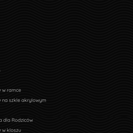
m
w w ramce
w na szkle akrylowym
a dla Rodziców
 w kloszu