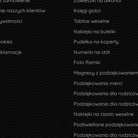
e zamówienie
Zawieszki na alkohol
ie naszych klientów
ie naszych klientów
Księgi gości
ywatności
rywatności
Tablice weselne
Naklejki na butelki
okies
ookies
Pudełka na koperty
eklamacje
eklamacje
Numerki na stół
Foto Ramki
Magnesy z podziękowanie
Podziękowania merci
Podziękowania dla rodzicó
Podziękowania dla rodzicó
Naklejki na ciasto weselne
Podświetlane podziękowani
Podziękowania dla rodziców