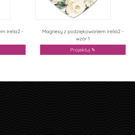
 Irelia2 -
Magnesy z podziękowaniem Irelia2 -
wzór 1
Projektuj ✎