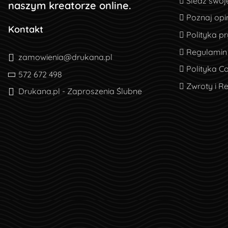
Śledź swoj
naszym kreatorze online.
Poznaj opin
Poznaj opin
Kontakt
Polityka pr
Polityka p
Regulamin
Regulamin
zamowienia@drukana.pl
Polityka Co
Polityka C
572 672 498
Zwroty i R
Zwroty i R
Drukana.pl - Zaproszenia Ślubne