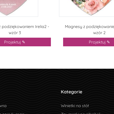
 podziękowaniem Irelia2 -
Magnesy z podziękowaniem
wzór 3
wzór 2
Projektuj ✎
Projektuj ✎
Kategorie
wna
wna
Winietki na stół
e zamówienie