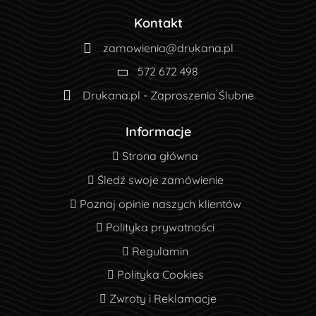
Kontakt
zamowienia@drukana.pl
572 672 498
Drukana.pl - Zaproszenia Ślubne
Informacje
Strona główna
Strona główna
Śledź swoje zamówienie
Śledź swoje zamówienie
Poznaj opinie naszych klientów
Poznaj opinie naszych klientów
Polityka prywatności
Polityka prywatności
Regulamin
Regulamin
Polityka Cookies
Polityka Cookies
Zwroty i Reklamacje
Zwroty i Reklamacje