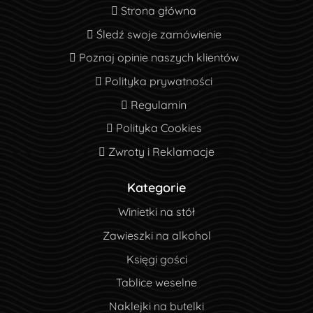
Strona główna
Strona główna
Śledź swoje zamówienie
Śledź swoje zamówienie
Poznaj opinie naszych klientów
Poznaj opinie naszych klientów
Polityka prywatności
Polityka prywatności
Regulamin
Regulamin
Polityka Cookies
Polityka Cookies
Zwroty i Reklamacje
Zwroty i Reklamacje
Kategorie
Winietki na stół
Zawieszki na alkohol
Księgi gości
Tablice weselne
Naklejki na butelki